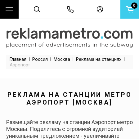
0
НАЗАД
НАЗАД
НАЗАД
Россия
Казахстан
Беларусь
Москва
Алматы
Минск
Главная
 | 
Россия
 | 
Москва
 | 
Реклама на станциях
 | 
Санкт-Петербург
Аэропорт
Екатеринбург
РЕКЛАМА НА СТАНЦИИ МЕТРО
АЭРОПОРТ [МОСКВА]
Казань
Нижний Новгород
Размещайте рекламу на станции Аэропорт метро
Москвы. Поделитесь с огромной аудиторией
уникальным предложением - увеличивайте